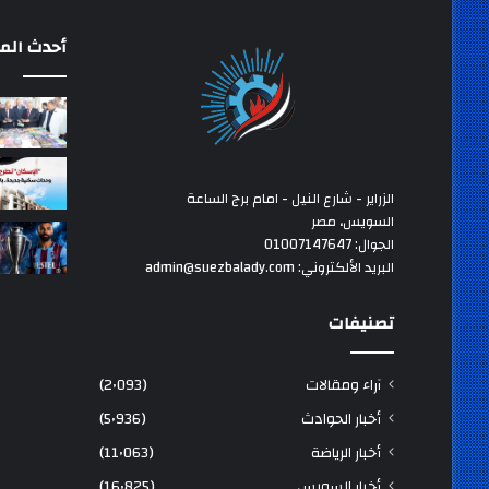
أحدث المق
الزراير - شارع النيل - امام برج الساعة
السويس، مصر
الجوال: 01007147647
البريد الألكتروني: admin@suezbalady.com
تصنيفات
آراء ومقالات
(2٬093)
أخبار الحوادث
(5٬936)
أخبار الرياضة
(11٬063)
أخبار السويس
(16٬825)