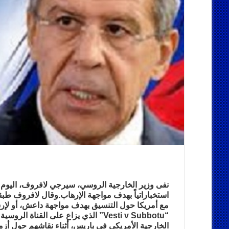
نفى وزير الخارجية الروسي، سيرجي لافروف، اليو
استخباراتياً بهدف مواجهة الإرهاب.وقال لافروف طبقا 
مع أمريكا حول التنسيق بهدف مواجهة داعش، أو لإر
“Vesti v Subbotu” الذي يزاع على الق
الخارجية الأمريكي في باريس، أثناء نقاشهم حول أز