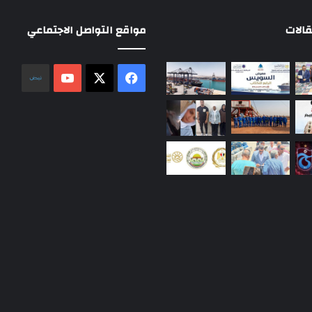
الات
مواقع التواصل الاجتماعي
‫X
فيسبوك
‫YouTube
نلض