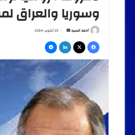
وسوريا والعراق لم
أرسل
أحمد السيد
25 أكتوبر، 2014
بريدا
فيسبوك
‫X
لينكدإن
ماسنجر
إلكترونيا