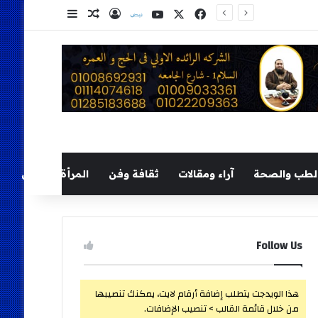
‫X
فيسبوك
‫YouTube
نلض
تسجيل الدخول
مقال عشوائي
إضافة عمود ج
لطب والصحة
آراء ومقالات
ثقافة وفن
المرأة والطفل
Follow Us
هذا الويدجت يتطلب إضافة أرقام لايت، يمكنك تنصيبها
من خلال قائمة القالب > تنصيب الإضافات.