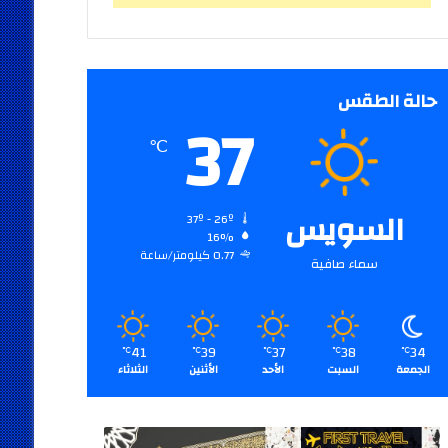
حالة الطقس
37
℃
السويس
37º - 26º
16%
0.77 كيلومتر/ساعة
سماء صافية
41
39
37
38
34
℃
℃
℃
℃
℃
الجمعة
السبت
الأحد
الأثنين
الثلاثاء