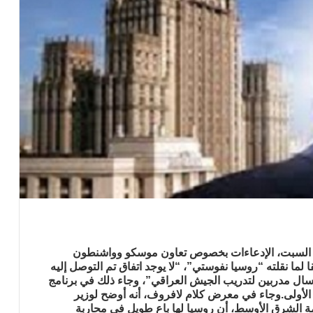
م السبت، الإدعاءات بخصوص تعاون موسكو وواشنطون
لما نقلته “روسيا نفوستي”، “لا يوجد اتفاق تم التوصل إليه
سال مدربين لتدريب الجيش العراقي”، وجاء ذلك في برنامج
ناة الروسية الأولى.وجاء في معرض كلام لافروف، أنه أوضح لوزير
مة الشرق الأوسط، أن روسيا لها باع طويل في محاربة