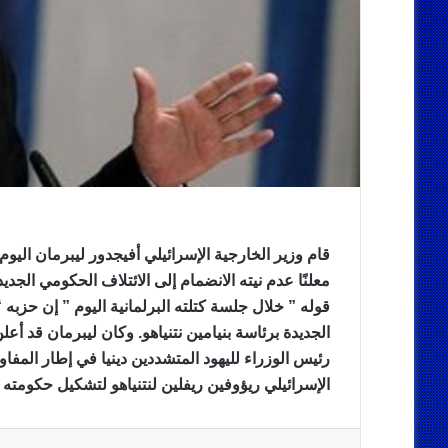
قام وزير الخارجية الإسرائيلي أفيجدور ليبرمان اليوم 
معلنًا عدم نيته الانضمام إلى الائتلاف الحكومي الجديد
قوله ” خلال جلسة كتلته البرلمانية اليوم ” إن حزبه
الجديدة برئاسة بنيامين نتنياهو. وكان ليبرمان قد أعلن
رئيس الوزراء لليهود المتشددين دينيا في إطار المفاو
الإسرائيلي ريؤوفين ريفلين لنتنياهو لتشكيل حكومته ال
فيسبوك
‫X
لينكدإن
ماسنجر
مشاركة عبر البريد
طباعة