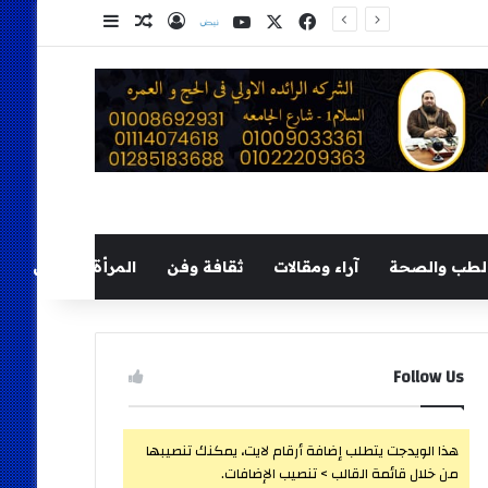
‫X
فيسبوك
‫YouTube
نلض
تسجيل الدخول
مقال عشوائي
إضافة عمود ج
لطب والصحة
آراء ومقالات
ثقافة وفن
المرأة والطفل
Follow Us
هذا الويدجت يتطلب إضافة أرقام لايت، يمكنك تنصيبها
من خلال قائمة القالب > تنصيب الإضافات.