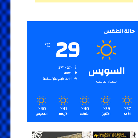
حالة الطقس
29
℃
السويس
37º - 27º
48%
3.44 كيلومتر/ساعة
سماء صافية
40
41
40
39
37
℃
℃
℃
℃
℃
الأحد
الأثنين
الثلاثاء
الأربعاء
الخميس