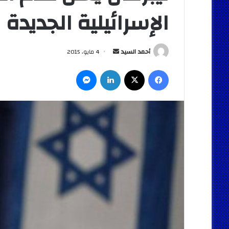
الإسرائيلية الجديدة
أرسل
أحمد السيد
4 مايو، 2015
بريدا
فيسبوك
‫X
لينكدإن
ماسنجر
إلكترونيا