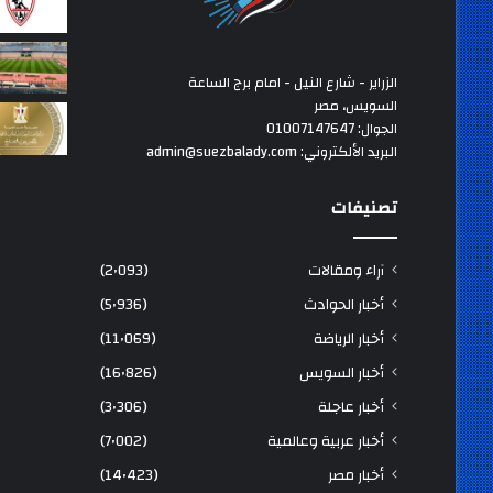
الزراير - شارع النيل - امام برج الساعة
السويس، مصر
الجوال: 01007147647
البريد الألكتروني: admin@suezbalady.com
تصنيفات
آراء ومقالات
(2٬093)
أخبار الحوادث
(5٬936)
أخبار الرياضة
(11٬069)
أخبار السويس
(16٬826)
أخبار عاجلة
(3٬306)
أخبار عربية وعالمية
(7٬002)
أخبار مصر
(14٬423)