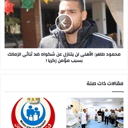
طاهر:
الأهلى
لن
يتنازل
عن
شكواه
ضد
ثنائى
الزمالك
محمود طاهر: الأهلى لن يتنازل عن شكواه ضد ثنائى الزمالك
بسبب
بسبب مؤمن زكريا !
مؤمن
زكريا
!
مقالات ذات صلة