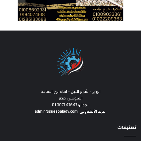
الزراير - شارع النيل - امام برج الساعة
السويس، مصر
الجوال: 01007147647
البريد الألكتروني: admin@suezbalady.com
تصنيفات