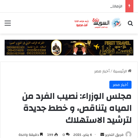
الزمالك يعتمد التشكيل الرسمي للجهاز الفني والإداري والطبي للفريق الأول
بحث عن
الق
الرئيسية
/
أخبار مصر
أخبار مصر
مجلس الوزراء: نصيب الفرد من
المياه يتناقص، و خطط جديدة
لترشيد الاستهلاك
أرسل
فريق التحرير
6 يناير، 2015
0
199
دقيقة واحدة