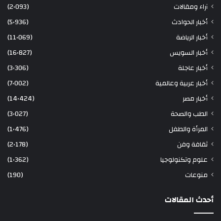
آراء ومقالات
(2٬093)
أخبار الحوادث
(5٬936)
أخبار الرياضة
(11٬069)
أخبار السويس
(16٬827)
أخبار عاجلة
(3٬306)
أخبار عربية وعالمية
(7٬002)
أخبار مصر
(14٬424)
الطب والصحة
(3٬027)
المرأة والطفل
(1٬476)
ثقافة وفن
(2٬178)
علوم وتكنولوجيا
(1٬362)
منوعات
(190)
أحدث المقالات