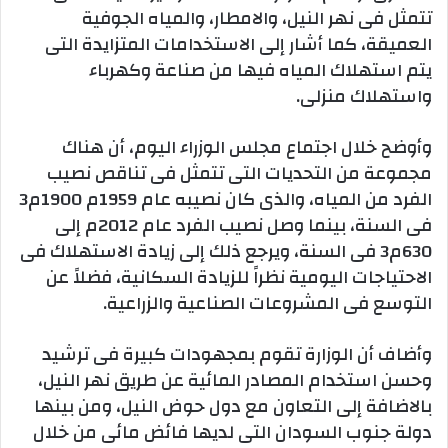
تتمثل فى نهر النيل، والامطار، والمياه الجوفية
العميقة، كما أشار إلى الاستخدامات المتزايدة التى
يتم استهلاك المياه فيها من صناعة وكهرباء
واستهلاك منزلى.‬
وأوضح ‫خلال اجتماع مجلس الوزراء اليوم، أن هناك
مجموعة من التحديات التى تتمثل فى تناقص نصيب
الفرد من المياه، والذى كان نصيبه عام 1959م 1900م3
فى السنة، بينما وصل نصيب الفرد عام 2012م إلى
630م3 فى السنة، ويرجع ذلك إلى زيادة الاستهلاك فى
الاحتياجات اليومية نظراً للزيادة السكانية، فضلاً عن
التوسع فى المشروعات الصناعية والزراعية.‬
‫وأضاف أن الوزارة تقوم بمجهودات كبيرة فى ترشيد
وحسن استخدام المصادر المائية عن طريق نهر النيل،
بالاضافة إلى التعاون مع دول حوض النيل، ومن بينها
دولة جنوب السودان التى لديها فائض مائى من خلال