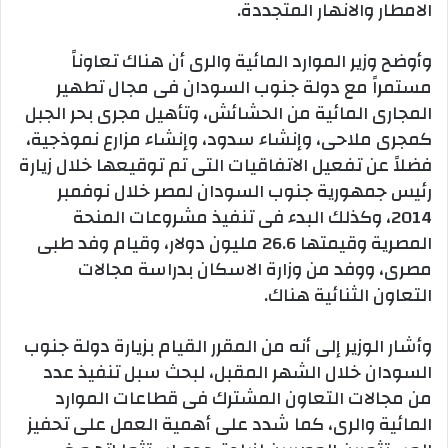
الامطار والانهار المتجددة.‬
‫وأوضح وزير الموارد المائية والرى أن هناك تعاوناً
مستمراً مع دولة جنوب السودان فى مجال تطهير
المجارى المائية من الحشائش، وتأهيل مجرى بحر الجبل
كمجرى ملاحى، وإنشاء سدود، وإنشاء مزارع نموذجية،
فضلاً عن تفعيل الاتفاقيات التى تم توقيعها خلال زيارة
رئيس جمهورية جنوب السودان لمصر خلال نوفمبر
2014، وكذلك البدء فى تنفيذ مشروعات المنحة
المصرية وقيمتها 26.6 مليون دولار، وقيام وفد طبى
مصرى، ووفد من وزارة الاسكان بدراسة مجالات
التعاون الثنائية هناك.‬
‫وأشار الوزير إلى أنه من المقرر القيام بزيارة دولة جنوب
السودان خلال الشهر المقبل، لبحث سبل تنفيذ عدد
من مجالات التعاون المشترك فى قطاعات الموارد
المائية والرى، كما شدد على أهمية العمل على تحفيز