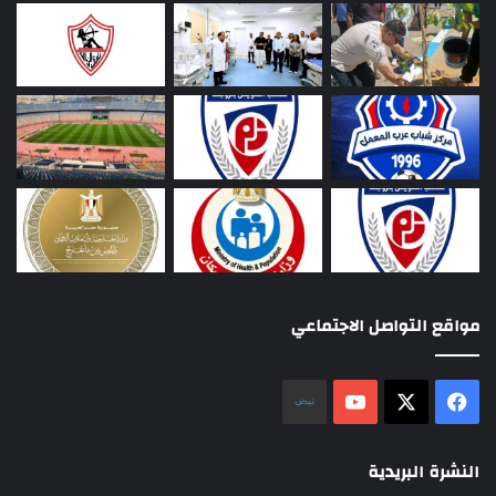
مواقع التواصل الاجتماعي
‫X
فيسبوك
‫YouTube
نلض
النشرة البريدية