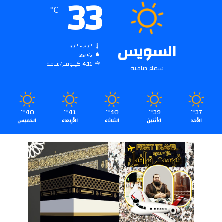
33
℃
السويس
37º - 27º
35%
4.11 كيلومتر/ساعة
سماء صافية
40
41
40
39
37
℃
℃
℃
℃
℃
الأحد
الأثنين
الثلاثاء
الأربعاء
الخميس