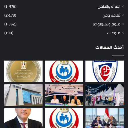
المرأة والطفل
(1٬476)
ثقافة وفن
(2٬178)
علوم وتكنولوجيا
(1٬362)
منوعات
(190)
أحدث المقالات