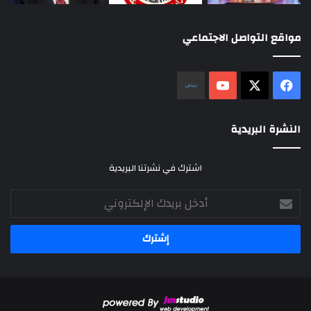
مواقع التواصل الاجتماعي
‫X
فيسبوك
‫YouTube
نلض
النشرة البريدية
اشترك في نشرتنا البريدية
أدخل
بريدك
الإلكتروني