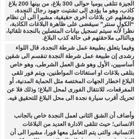
الجيزة تتلقى يوميا حوالى 300 بلاغ، من بينها 200 بلاغ
كاذب، وهو ما يؤدى الى تشتيت جهود رجال النجدة،
وشغلهم عن بلاغات أخرى حقيقية، مشيرا الى أن نظام
“الكول سنتر” سيقضى على ظاهرة البلاغات الكاذبة،
نظرا لأنه سيتم تسجيل بيانات المتصلين بالنجدة تلقائيا،
وبالتالى ملاحقتهم فى حالة كذب البلاغ.
وفيما يتعلق بطبيعة عمل شرطة النجدة، قال اللواء
رشدى إن طبيعة عمل شرطة النجدة تنقسم الى شقين
أساسيين، الأول وهو شق العمل الشرطى، وهو خاص
بتلقى بلاغات او استغاثات المواطنين، ويتم فور تلقى
البلاغ اخطار الجهات المختصة مثل الحماية المدنية، أو
المفرقعات، للانتقال الفورى لمحل البلاغ؛ وذلك فلا عن
تحريك أقرب سيارة نجدة الى محل البلاغ للتحقيق فيه.
وأضاف أن الشق الثانى لعمل النجدة خاص بالجانب
الانسانى؛ حيث تتلقى الادارة العديد من البلاغات
الانسانية، والتى يتم التعامل معها فورا، مشيرا الى أن