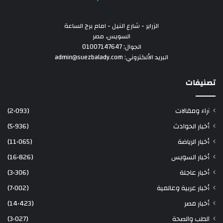
الزراير - شارع النيل - امام برج الساعة
السويس، مصر
الجوال: 01007147647
البريد الألكتروني: admin@suezbalady.com
تصنيفات
آراء ومقالات
(2٬093)
أخبار الحوادث
(5٬936)
أخبار الرياضة
(11٬065)
أخبار السويس
(16٬826)
أخبار عاجلة
(3٬306)
أخبار عربية وعالمية
(7٬002)
أخبار مصر
(14٬423)
الطب والصحة
(3٬027)