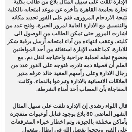
الإدارة تلقت على سبيل المثال بلاغ من طالب بكلية
تجارة بجامعة القاهرة بتأخره عن موعد امتحانه بالكلية
نتيجة الازدحام المرورى، فتم على الفور تحديد مكانه
والتنسيق مع الادارة العامة لمرور الجيزة، وفتح عدد من
اشارت المرور حتى تمكن الطالب من الوصول الى
كليته، وعقب انتهاءه من آداء امتحانه أرسل برقية شكر
للادارة، كما تلقت الإدارة استغاثة من أحد المواطنين
بخضوع نجله لعملية جراحية واحتياجه لنقل دم، مع
العلم أن فصيلة دمه نادره، فتوجه على الفور عدد من
رجال الادارة وعلى رأسهم العقيد خالد عرفه مدير
العلاقات الانسانية بالادارة وتبرعوا بالدماء، وكانت
المفاجاة بأن المصاب أحد أمناء الشرطة.
قال اللواء رشدى إن الإدارة تلقت على سبيل المثال
الشهر الماضى 80 بلاغ بوجود قنابل أوعبوات متفجرة
بأماكن مختلفة بالجيزة، وتم اخطار خبراء المفرقعات
على الفور ونجحوا بفضل الله فى ابطال مفعول