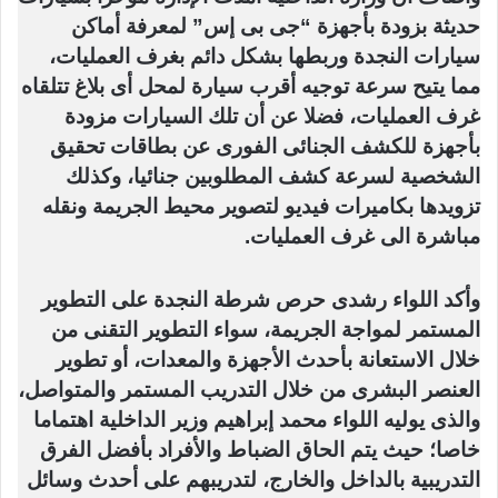
حديثة بزودة بأجهزة “جى بى إس” لمعرفة أماكن
سيارات النجدة وربطها بشكل دائم بغرف العمليات،
مما يتيح سرعة توجيه أقرب سيارة لمحل أى بلاغ تتلقاه
غرف العمليات، فضلا عن أن تلك السيارات مزودة
بأجهزة للكشف الجنائى الفورى عن بطاقات تحقيق
الشخصية لسرعة كشف المطلوبين جنائيا، وكذلك
تزويدها بكاميرات فيديو لتصوير محيط الجريمة ونقله
مباشرة الى غرف العمليات.
وأكد اللواء رشدى حرص شرطة النجدة على التطوير
المستمر لمواجة الجريمة، سواء التطوير التقنى من
خلال الاستعانة بأحدث الأجهزة والمعدات، أو تطوير
العنصر البشرى من خلال التدريب المستمر والمتواصل،
والذى يوليه اللواء محمد إبراهيم وزير الداخلية اهتماما
خاصا؛ حيث يتم الحاق الضباط والأفراد بأفضل الفرق
التدريبية بالداخل والخارج، لتدريبهم على أحدث وسائل