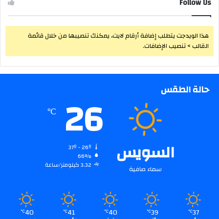
Follow Us
هذا الويدجت يتطلب إضافة أرقام لايت، يمكنك تنصيبها من خلال قائمة
القالب > تنصيب الإضافات.
حالة الطقس
26
℃
السويس
37º - 26º
66%
3.32 كيلومتر/ساعة
سماء صافية
40
41
40
39
37
℃
℃
℃
℃
℃