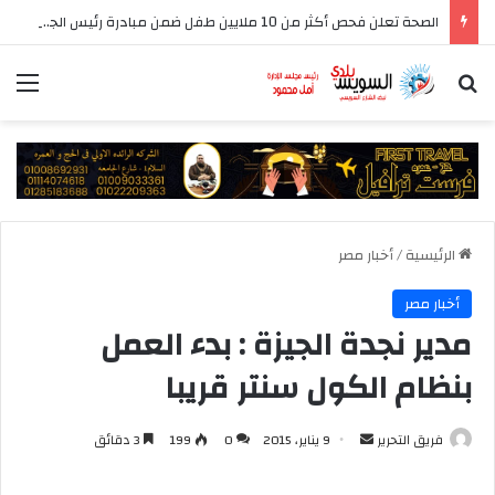
الصحة تعلن فحص أكثر من 10 ملايين طفل ضمن مبادرة رئيس الجمهورية للكشف المبكر وعلاج فقدان السمع لدى حديثي الولادة
بحث عن
الق
الرئيسية
/
أخبار مصر
أخبار مصر
مدير نجدة الجيزة : بدء العمل
بنظام الكول سنتر قريبا
أرسل
فريق التحرير
9 يناير، 2015
0
199
3 دقائق
بريدا
إلكترونيا