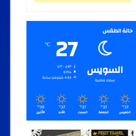
حالة الطقس
27
℃
السويس
37º - 24º
67%
4.63 كيلومتر/ساعة
سماء صافية
39
37
37
37
37
℃
℃
℃
℃
℃
الخميس
الجمعة
السبت
الأحد
الأثنين