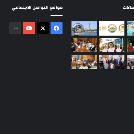
الات
مواقع التواصل الاجتماعي
‫X
فيسبوك
‫YouTube
نلض