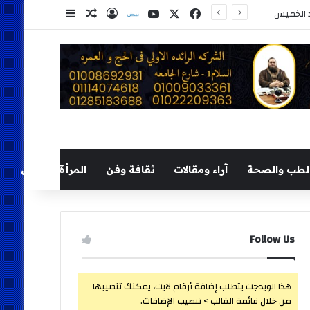
‫X
فيسبوك
‫YouTube
نلض
تسجيل الدخول
مقال عشوائي
إضافة عمود ج
لطب والصحة
آراء ومقالات
ثقافة وفن
المرأة والطفل
Follow Us
هذا الويدجت يتطلب إضافة أرقام لايت، يمكنك تنصيبها
من خلال قائمة القالب > تنصيب الإضافات.