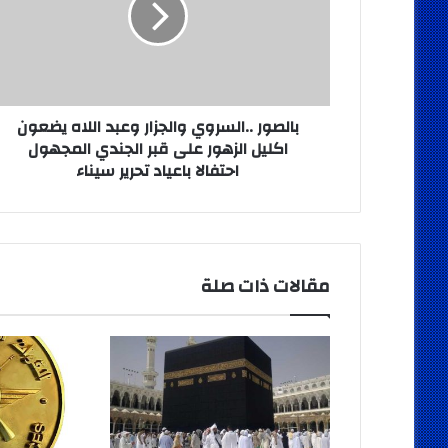
اللاه
يضعون
اكليل
الزهور
على
قبر
بالصور ..السروي والجزار وعبد اللاه يضعون
الجندي
اكليل الزهور على قبر الجندي المجهول
المجهول
احتفالا باعياد تحرير سيناء
احتفالا
باعياد
تحرير
سيناء
مقالات ذات صلة