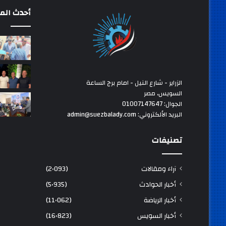
أحدث المق
الزراير - شارع النيل - امام برج الساعة
السويس، مصر
الجوال: 01007147647
البريد الألكتروني: admin@suezbalady.com
تصنيفات
آراء ومقالات
(2٬093)
أخبار الحوادث
(5٬935)
أخبار الرياضة
(11٬062)
أخبار السويس
(16٬823)