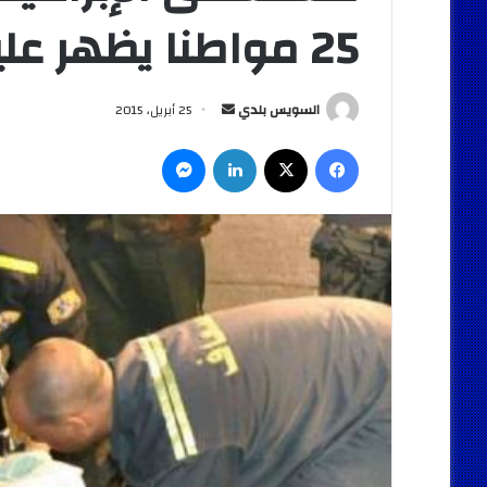
25 مواطنا يظهر عليهم أعراض التسمم
أرسل
السويس بلدي
25 أبريل، 2015
بريدا
فيسبوك
‫X
لينكدإن
ماسنجر
إلكترونيا