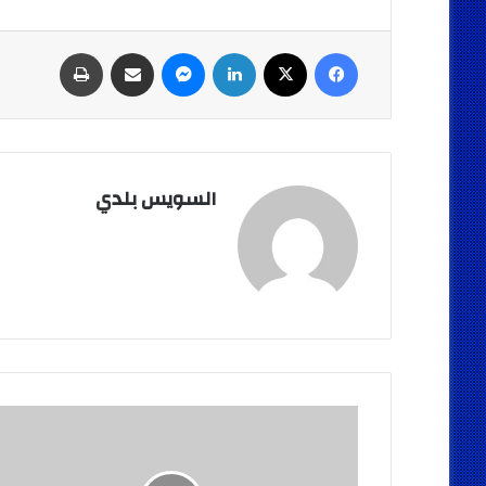
فيسبوك
‫X
لينكدإن
ماسنجر
مشاركة عبر البريد
طباعة
السويس بلدي
بالصور
..السروي
والجزار
وعبد