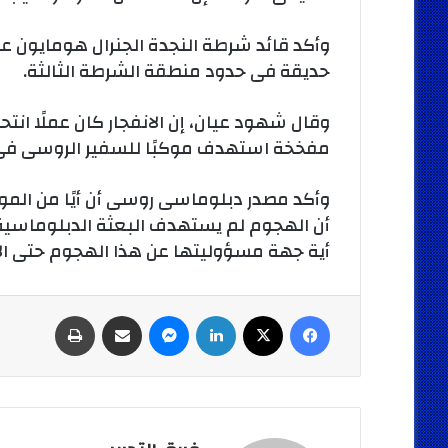
وأكد قائد شرطة النجدة الجنرال هومايون عين
حديقة فى حدود منطقة الشرطة الثالثة.
وقال شهود عيان، إن الانفجار كان عملًا انتحا
مفخخة استهدف موكبًا للسفير الروسى فى
وأكد مصدر دبلوماسى روسى أن أيًا من المواطن
أن الهجوم لم يستهدف البعثة الدبلوماسية ا
أية جهة مسؤوليتها عن هذا الهجوم حتى الآ
فيسبوك
‫X
لينكدإن
ماسنجر
مشاركة عبر البريد
طباعة