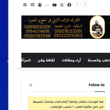
‫X
فيسبوك
‫YouTube
نلض
تسجيل الدخول
مقال عشوائي
إضافة عمود ج
لطب والصحة
آراء ومقالات
ثقافة وفن
المرأة والطفل
Follow Us
هذا الويدجت يتطلب إضافة أرقام لايت، يمكنك تنصيبها
من خلال قائمة القالب > تنصيب الإضافات.