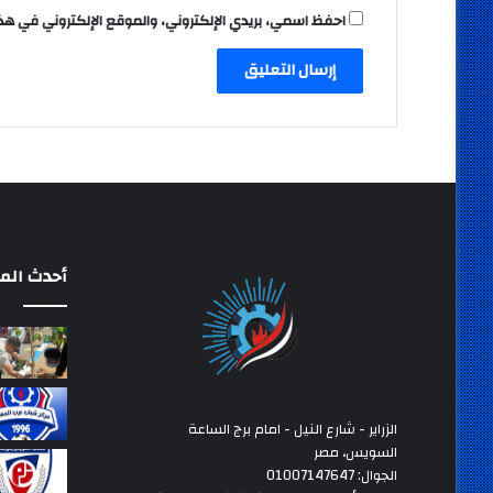
احفظ اسمي، بريدي الإلكتروني، والموقع الإلكتروني في هذ
أحدث المق
الزراير - شارع النيل - امام برج الساعة
السويس، مصر
الجوال: 01007147647