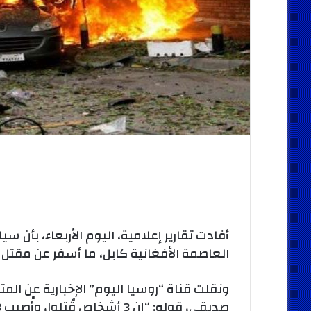
أفادت تقارير إعلامية، اليوم الأربعاء، بأن 
العاصمة الأفغانية كابل، ما أسفر عن مقتل 3 أشخاص.
ونقلت قناة “روسيا اليوم” الإخبارية عن الم
صديقى، قوله: “إن 3 أشخاص قُتلوا، وأُصيب 23 آخرين فى الانفجار”.