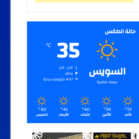
حالة الطقس
35
℃
السويس
37º - 27º
31%
4.07 كيلومتر/ساعة
سماء صافية
40
41
40
39
37
℃
℃
℃
℃
℃
الأحد
الأثنين
الثلاثاء
الأربعاء
الخميس