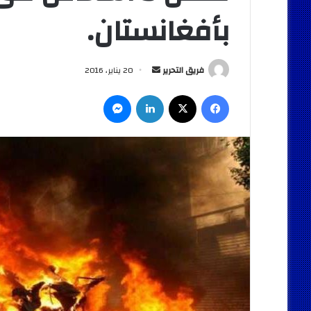
بأفغانستان.
أرسل
فريق التحرير
20 يناير، 2016
بريدا
فيسبوك
‫X
لينكدإن
ماسنجر
إلكترونيا