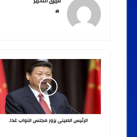
فريق التحرير
موقع
الويب
الرئيس
الصينى
يزور
مجلس
النواب
غدا.
الرئيس الصينى يزور مجلس النواب غدا.