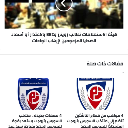
وBBC
بالاعتذار
أو
أسماء
الضحايا
المزعومين
هيئة الاستعلامات تطالب رويترز وBBC بالاعتذار أو أسماء
لإرهاب
الضحايا المزعومين لإرهاب الواحات
الواحات
مقالات ذات صلة
4 مواهب من قطاع الناشئين
4 صفقات جديدة .. منتخب
تنضم إلى منتخب السويس بتروجت
السويس بتروجت يستعد بقوة
استعدادًا للموسم الجديد
للموسم الجديد بقيادة سيد عيد