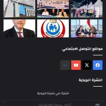
مواقع التواصل الاجتماعي
‫X
فيسبوك
‫YouTube
نلض
النشرة البريدية
اشترك في نشرتنا البريدية
أدخل