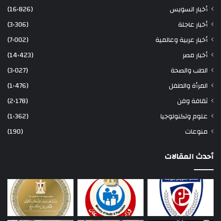
أخبار السويس
(16٬826)
أخبار عاجلة
(3٬306)
أخبار عربية وعالمية
(7٬002)
أخبار مصر
(14٬423)
الطب والصحة
(3٬027)
المرأة والطفل
(1٬476)
ثقافة وفن
(2٬178)
علوم وتكنولوجيا
(1٬362)
منوعات
(190)
أحدث المقالات