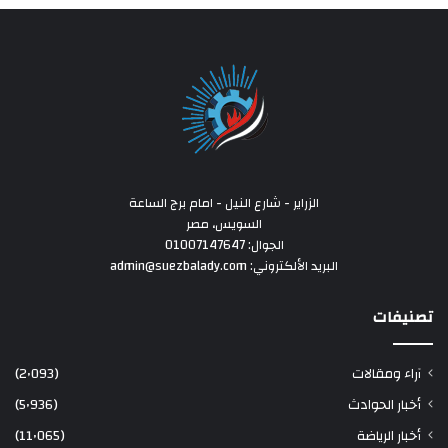
الزراير - شارع النيل - امام برج الساعة
السويس، مصر
الجوال: 01007147647
البريد الألكتروني: admin@suezbalady.com
تصنيفات
آراء ومقالات
(2٬093)
أخبار الحوادث
(5٬936)
أخبار الرياضة
(11٬065)