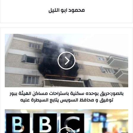
محمود ابو الليل
بالصور:حريق
بوحده
سكنية
باستراحات
مساكن
الهيئة
ببور
توفيق
و
محافظ
بالصور:حريق بوحده سكنية باستراحات مساكن الهيئة ببور
السويس
توفيق و محافظ السويس يتابع السيطرة عليه
يتابع
السيطرة
هيئة
عليه
الاستعلامات
تطالب
رويترز