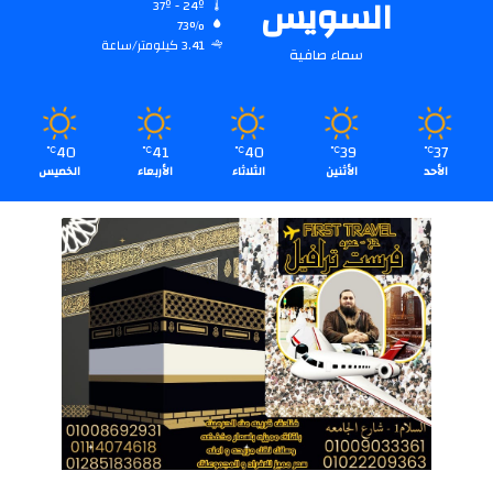
السويس
37º - 24º
73%
3.41 كيلومتر/ساعة
سماء صافية
40
41
40
39
37
℃
℃
℃
℃
℃
الأحد
الأثنين
الثلاثاء
الأربعاء
الخميس