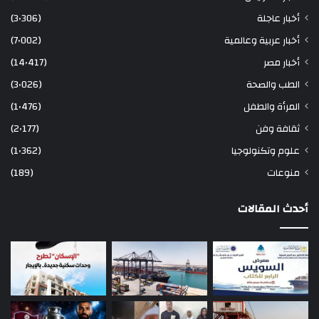
أخبار عاجلة
(3٬306)
أخبار عربية وعالمية
(7٬002)
أخبار مصر
(14٬417)
الطب والصحة
(3٬026)
المرأة والطفل
(1٬476)
ثقافة وفن
(2٬177)
علوم وتكنولوجيا
(1٬362)
منوعات
(189)
أحدث المقالات