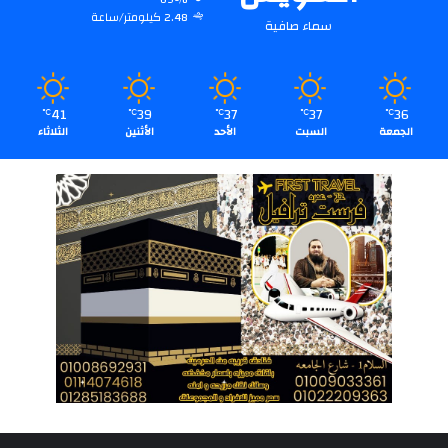
2.48 كيلومتر/ساعة
سماء صافية
41
39
37
37
36
℃
℃
℃
℃
℃
الجمعة
السبت
الأحد
الأثنين
الثلاثاء