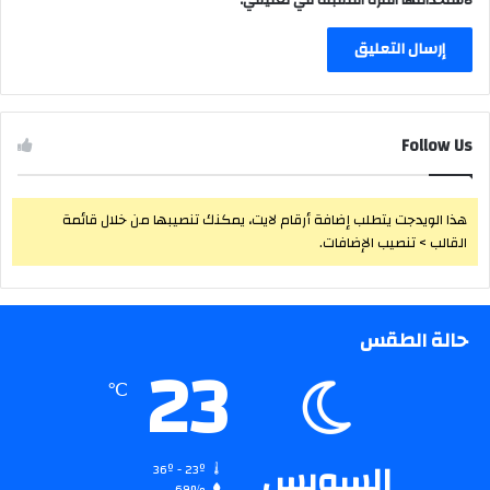
Follow Us
هذا الويدجت يتطلب إضافة أرقام لايت، يمكنك تنصيبها من خلال قائمة
القالب > تنصيب الإضافات.
حالة الطقس
23
℃
السويس
36º - 23º
69%