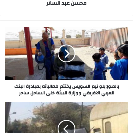
محسن عبد الساتر
بالصور:بلو
تيم
السويس
يختتم
فعالياته
بمبادرة
البنك
العربي
الافريقي
ووزارة
بالصور:بلو تيم السويس يختتم فعالياته بمبادرة البنك
البيئة
العربي الافريقي ووزارة البيئة خلى الساحل ساحر
خلى
الساحل
بالصور..
ساحر
رفع
آثار
حادث
قطار