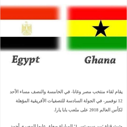
يقام لقاء منتخب مصر وغانا- في الخامسة والنصف مساء الأحد
12 نوفمبر- في الجولة السادسة للتصفيات الأفريقية المؤهلة
لكأس العالم 2018 على ملعب بابا يارا.
وتبث قناة ‘بين سبورتس 1’ المباراة ويعلق عليها المصري أحمد