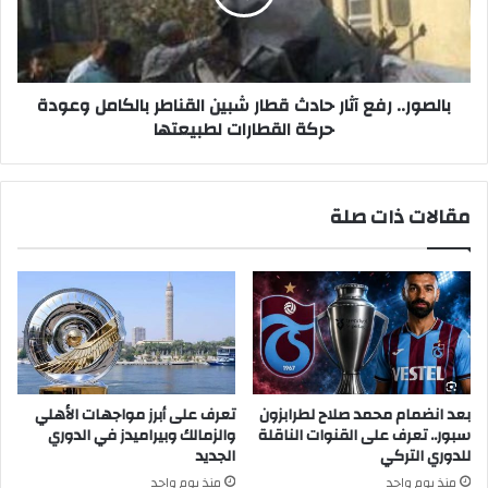
شبين
القناطر
بالكامل
وعودة
حركة
بالصور.. رفع آثار حادث قطار شبين القناطر بالكامل وعودة
القطارات
حركة القطارات لطبيعتها
لطبيعتها
مقالات ذات صلة
بعد انضمام محمد صلاح لطرابزون
تعرف على أبرز مواجهات الأهلي
سبور.. تعرف على القنوات الناقلة
والزمالك وبيراميدز في الدوري
للدوري التركي
الجديد
منذ يوم واحد
منذ يوم واحد