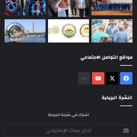
مواقع التواصل الاجتماعي
‫X
فيسبوك
‫YouTube
نلض
النشرة البريدية
اشترك في نشرتنا البريدية
أدخل
بريدك