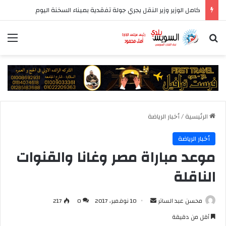
كامل الوزير وزير النقل يجري جولة تفقدية بميناء السخنة اليوم
بحث عن
الق
الرئيسية
/
أخبار الرياضة
أخبار الرياضة
موعد مباراة مصر وغانا والقنوات
الناقلة
أرسل
محسن عبد الساتر
10 نوفمبر، 2017
0
217
بريدا
أقل من دقيقة
إلكترونيا