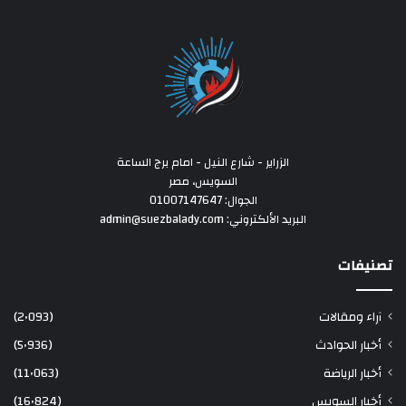
الزراير - شارع النيل - امام برج الساعة
السويس، مصر
الجوال: 01007147647
البريد الألكتروني: admin@suezbalady.com
تصنيفات
آراء ومقالات
(2٬093)
أخبار الحوادث
(5٬936)
أخبار الرياضة
(11٬063)
أخبار السويس
(16٬824)