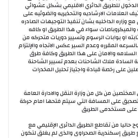
 الدخول للطريق الدائري الاقليمي بشكل عشوائي
يف العلامات الارشاديه والتحذيريه والضوئيه على
ع وزاره الداخليه بشان تنفيذ التوجيهات الصادره
والميكروباصات سواء في هذا الطريق او كافه
بته او بوابات الرسوم وتسيير دوريات متحركه من
بالسرعه المقرره وعدم السير عكس الاتجاه والإلتزام
 السلامه والامان على هذا الطريق وكافة طرق
ة السادة ملاك الشاحنات بعدم تسيير الشاحنة
لين على رخصة قيادة واجتياز تحليل المخدرات
لمختصين من كل من وزارة النقل والادارة العامة
للتصديق على المسافة التي سيتم فتحها امام حركة
را على مستخدمى الطريق
وح حاليا من تقاطع الطريق الدائرى الإقليمي مع
ريق إسكندرية الصحراوى والذى لم يغلق لتكون