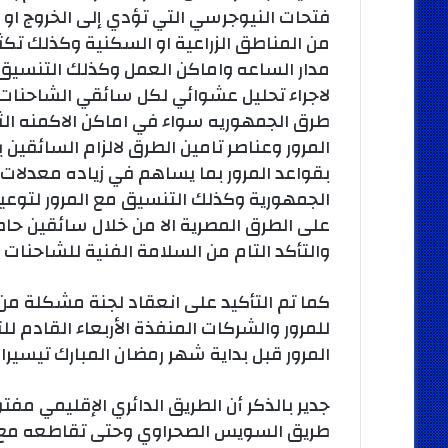
فتحات النيوجرسي التي تؤدي إلى الخروج او
من المناطق الزراعية او السكنية وكذلك تكث
مدار الساعه واماكن العمل وكذلك التنسيق م
لاجراء تحليل عشوائي لكل سائقي الشاحنات 
طرق الجمهوريه سواء في اماكن الاكمنه الثا
المرور وعناصر تامين الطرق لالزام السائقين 
بقواعد المرور بما يساهم في زياده معدلات
الجمهورية وكذلك التنسيق مع المرور لتوعي
على الطرق المصرية الا من خلال سائقين حاص
والتأكد التام من السلامة الفنية للشاحنات
كما تم التأكيد على انعقاد لجنة مشكلة من ا
للمرور والشركات المنفذة الأربعاء القادم 
المرور قبل بداية شهر رمضان المبارك تيسي
جدير بالذكر أن الطريق الدائري الإقليمي مفت
طريق السويس الصحراوي وحتى تقاطعه مع ط