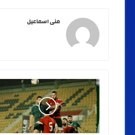
منى اسماعيل
تعرف
على
نتائج
الجولة
السابعة
عشر
من
دوري
نايل