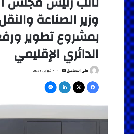
نائب رئيس مجلس الوز
وزير الصناعة والنق
بمشروع تطوير ورفع
الدائري الإقليمي
أرسل
منى اسماعيل
7 فبراير، 2026
بريدا
فيسبوك
‫X
لينكدإن
ماسنجر
إلكترونيا