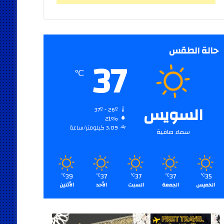
حالة الطقس
37
℃
السويس
37º - 26º
21%
3.09 كيلومتر/ساعة
سماء صافية
39
37
37
37
35
℃
℃
℃
℃
℃
الخميس
الجمعة
السبت
الأحد
الأثنين