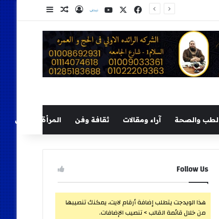
‫X
فيسبوك
‫YouTube
نلض
تسجيل الدخول
مقال عشوائي
إضافة عمود ج
لطب والصحة
آراء ومقالات
ثقافة وفن
المرأة والطفل
Follow Us
هذا الويدجت يتطلب إضافة أرقام لايت، يمكنك تنصيبها
من خلال قائمة القالب > تنصيب الإضافات.