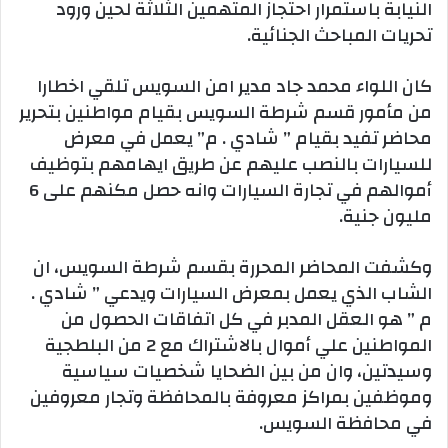
النيابة باستمرار احتجاز المتهمين الثلاثة لحين ورود
تحريات المباحث الجنائية.
كان اللواء محمد جاد مدير امن السويس تلقي اخطارا
من مأمور قسم شرطة السويس بقيام مواطنين بتحرير
محاضر تفيد بقيام ” شادي . م” يعمل في معرض
للسيارات بالنصب عليهم عن طريق ايهامهم بتوظيف
أموالهم في تجارة السيارات وانه حصل مكنهم على 6
مليون جنية.
وكشفت المحاضر المحررة بقسم شرطة السويس، ان
الشاب الذي يعمل بمعرض السيارات ويدعي ” شادي .
م ” هو العقل المدبر في كل اتفاقات الحصول من
المواطنين علي أموال بالاشتراك مع 2 من البلطجية
وسيدتين، وان من بين الضحايا شخصيات سياسية
وموظفين بمراكز معروفة بالمحافظة وتجار معروفين
في محافظة السويس.