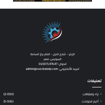
الزراير - شارع النيل - امام برج الساعة
السويس، مصر
الجوال: 01007147647
البريد الألكتروني: admin@suezbalady.com
تصنيفات
آراء ومقالات
(2٬093)
أخبار الحوادث
(5٬936)