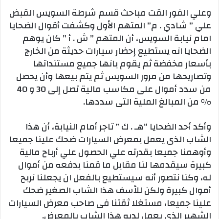
وعلي الفور القت مباحث قسم شرطة السويس القبض
علي ” شادي . م” المتهم الأول وكشفت أقوال الضحايا
امام نيابة السويس، أن المتهم ” ش . أ ” كان يوهم
الضحايا انه يستطيع إحضار سيارات حديثة من الخارج
بأسعار مخفضة ثم يقوم بانها جميع مستنداتها
وتصاريحها من مرور السويس ثم يتم بيعها وأن يحصل
من سدد أموال على مكاسب مالية تصل إلى 30 و 40
% من المبالغ الملية التى سددها.
وأكد أحد الضحايا “هـ . ك ” تاجر أمام النيابة، أن هذا
الشاب الذى يعمل بمعرض السيارات ضحك علينا جميعا
وأوهمنا جميعا بقدرته علي الحصول علي أرباح مالية
كبيرة سيقدمها لنا مقابل ما قمنا بدفعه من أموال
له، وكنا نتصور أنه سيستطيع بالفعل ان يجعلنا نربح
أموال كبيرة ولكن للأسف هذا الشاب الصغير ضحك
علينا جميعا، مستغلا ثقتنا فى صاحب معرض السيارات
الشهير الذى يعمل لديه هذا الشاب بالمعرض.