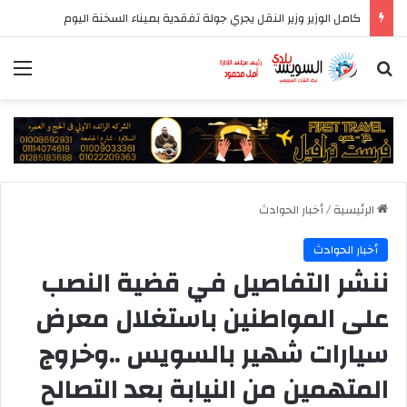
كامل الوزير وزير النقل يجري جولة تفقدية بميناء السخنة اليوم
بحث عن
الق
الرئيسية
/
أخبار الحوادث
أخبار الحوادث
ننشر التفاصيل في قضية النصب
على المواطنين باستغلال معرض
سيارات شهير بالسويس ..وخروج
المتهمين من النيابة بعد التصالح