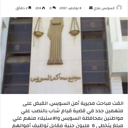
أرسل
السويس بلدي
8 نوفمبر، 2017
0
214
2 دقائق
بريدا
إلكترونيا
القت مباحث مديرية أمن السويس، القبض على
متهمين جدد في قضية قيام شاب بالنصب علي
مواطنين بمحافظة السويس والاستيلاء منهم علي
مبلغ يتخطى 6 مليون جنية مقابل توظيف أموالهم