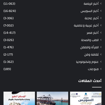
أخبار الرياضة
(11٬063)
أخبار السويس
(16٬824)
أخبار عاجلة
(3٬306)
أخبار عربية وعالمية
(7٬002)
أخبار مصر
(14٬417)
الطب والصحة
(3٬026)
المرأة والطفل
(1٬476)
ثقافة وفن
(2٬177)
علوم وتكنولوجيا
(1٬362)
منوعات
(189)
أحدث المقالات