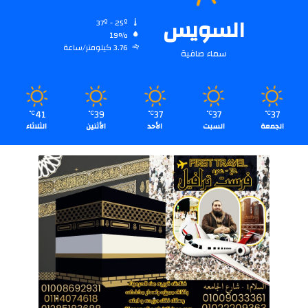
السويس
37º - 25º
19%
3.76 كيلومتر/ساعة
سماء صافية
41
39
37
37
37
℃
℃
℃
℃
℃
الجمعة
السبت
الأحد
الأثنين
الثلاثاء