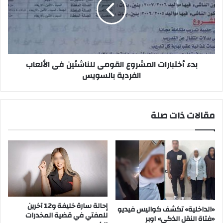
القومى
للناشئين
فى
الألعاب
الفردية
بالسويس
بدء أختبارات المشروع القومى للناشئين فى الألعاب
الفردية بالسويس
مقالات ذات صلة
إحالة سارة خليفة و12 آخرين
«الداخلية» تكشف كواليس فيديو
للمفتي في قضية المخدرات
«فتاة النقل الذكي» اوبر