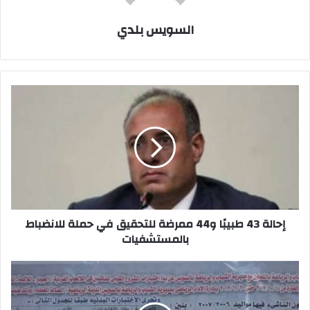
السويس بلدي
إحالة
43
طبيبًا
و44
ممرضة
للتحقيق
في
حملة
للانضباط
بالمستشفيات
إحالة 43 طبيبًا و44 ممرضة للتحقيق في حملة للانضباط
بالمستشفيات
بدء
أختبارات
المشروع