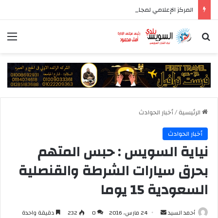
المركز الإعلامي لمجلس الوزراء يستعرض تفاصيل طرح وزارة الإسكان وحدات سكنية بنظام الإيجار
بحث عن
الق
الرئيسية
/
أخبار الحوادث
أخبار الحوادث
نياية السويس : حبس المتهم
بحرق سيارات الشرطة والقنصلية
السعودية 15 يوما
أرسل
أحمد السيد
24 مارس، 2016
0
232
دقيقة واحدة