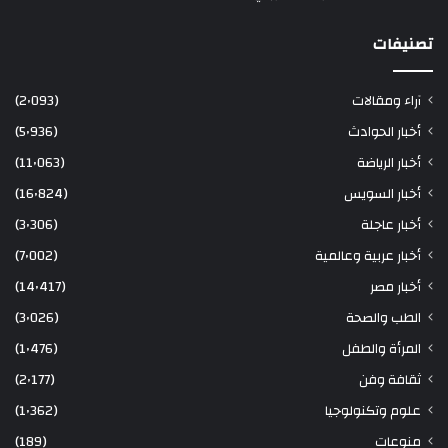
تصنيفات
آراء ومقالات
(2٬093)
أخبار الحوادث
(5٬936)
أخبار الرياضة
(11٬063)
أخبار السويس
(16٬824)
أخبار عاجلة
(3٬306)
أخبار عربية وعالمية
(7٬002)
أخبار مصر
(14٬417)
الطب والصحة
(3٬026)
المرأة والطفل
(1٬476)
ثقافة وفن
(2٬177)
علوم وتكنولوجيا
(1٬362)
منوعات
(189)