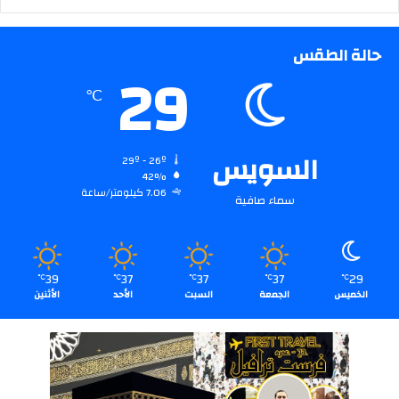
حالة الطقس
29
℃
السويس
29º - 26º
42%
7.06 كيلومتر/ساعة
سماء صافية
39
37
37
37
29
℃
℃
℃
℃
℃
الخميس
الجمعة
السبت
الأحد
الأثنين