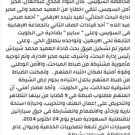
محافظة السويس. كان اللواء مجدي عبدالعال، مدير
أمن السويس، تلقي اخطارا من العميد محمد والى مدير
ادارة البحث الجنائي، تفيد بتردد الارهابي ” أحمد صبحى
عبد اللاه ” أحد قيادات الصف الثاني بالجماعة الارهابية
فى السويس، وعلى ” سايبر ” بضاحية حى الكويت
التابعة لحى الاربعين، وتواجده بنطاق الحي . وعلى
الفور تم تشكيل فريق بحث قادة العميد محمد شرباش
رئيس إدارة البحث، وأشرف عليه مدير الادارة، وتم توجيه
مأمورية مشتركة من ضباط المباحث، والأمن الوطنى
وقوة أمنية لمكان اختباء المتهم . وتمكنت الضباط
من ضبط المتهم بخلال اختباءه بجوار ارض الشركة
الشرقية للدخانت، بحي الكويت . وأكد مصدر أمني، أن
المتهم مطلوب ضبطة في 9 قضايا من بينها التظاهر
والتحريض على اعمال العنف والتخريب، وحيازة اسلحة
نارية وزخائر، والانضمام والمشاركة فى حرق سياراتين
للقنصلية السعودية صباح يوم 24 اكتوبر 2014،
وسيارات اخري تابعة للمديريات الخدمية وديوان عام
المحافظة، وسيارات شرطة .