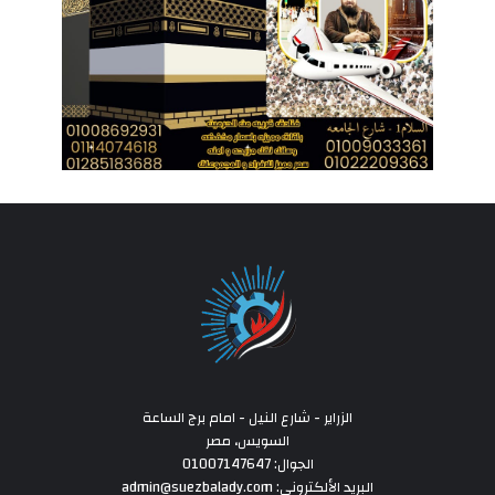
الزراير - شارع النيل - امام برج الساعة
السويس، مصر
الجوال: 01007147647
البريد الألكتروني: admin@suezbalady.com