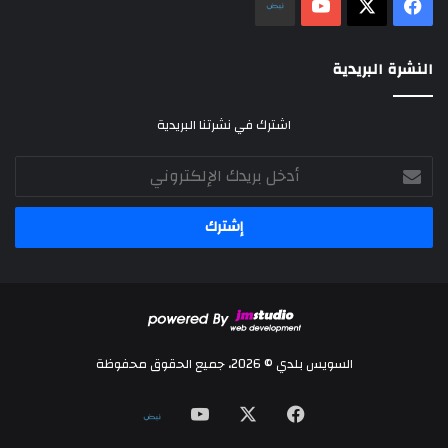
‫X
فيسبوك
‫YouTube
نلض
النشرة البريدية
اشترك في نشرتنا البريدية
أدخل
بريدك
الإلكتروني
السويس بلدي © 2026، جميع الحقوق محفوظة
‫X
فيسبوك
‫YouTube
نلض