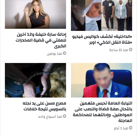
إحالة سارة خليفة و12 آخرين
«الداخلية» تكشف كواليس فيديو
للمفتي في قضية المخدرات
«فتاة النقل الذكي» اوبر
الكبرى
منذ 11 ساعة
منذ يومين
النيابة العامة تحبس متهمين
مصرع مسن على يد نجله
بانتحال صفة قضاة والنصب على
بالسويس نتيجة خلافات
المواطنين.. وإحالتهما للمحاكمة
منذ أسبوع واحد
العاجلة
منذ 3 أيام