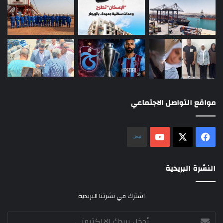
مواقع التواصل الاجتماعي
‫X
فيسبوك
‫YouTube
نلض
النشرة البريدية
اشترك في نشرتنا البريدية
أدخل