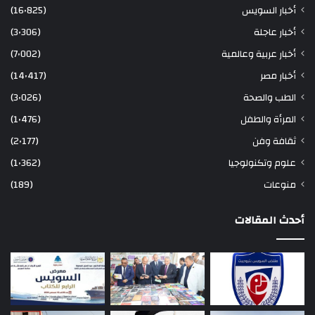
أخبار السويس
(16٬825)
أخبار عاجلة
(3٬306)
أخبار عربية وعالمية
(7٬002)
أخبار مصر
(14٬417)
الطب والصحة
(3٬026)
المرأة والطفل
(1٬476)
ثقافة وفن
(2٬177)
علوم وتكنولوجيا
(1٬362)
منوعات
(189)
أحدث المقالات