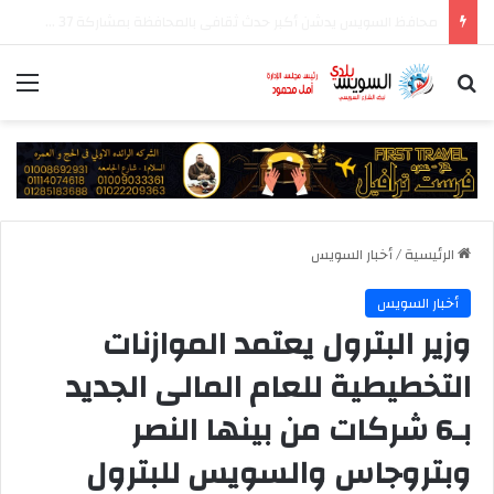
قصور الثقافة تشارك في معرض السويس الرابع للكتاب بأكثر من 250 عنوانا وببرنامج فني عبر المسرح المتنقل
بحث عن
الق
الرئيسية
/
أخبار السويس
أخبار السويس
وزير البترول يعتمد الموازنات
التخطيطية للعام المالى الجديد
بـ6 شركات من بينها النصر
وبتروجاس والسويس للبترول