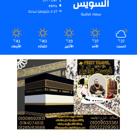
السويس
37º - 24º
68%
2.27 كيلومتر/ساعة
سماء صافية
41
40
39
37
37
℃
℃
℃
℃
℃
السبت
الأحد
الأثنين
الثلاثاء
الأربعاء