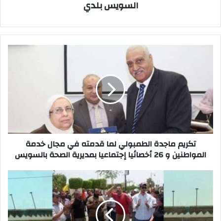
السويس بلدي
تكريم
ماجدة
الطمبولي
لما
قدمته
في
مجال
خدمة
المواطنين
و
تكريم ماجدة الطمبولي لما قدمته في مجال خدمة
26
المواطنين و 26 أخصائيا إجتماعيا بمديرية الصحة بالسويس
أخصائيا
إجتماعيا
صرف
بمديرية
شهر
الصحة
غدا
بالسويس
من
صندوق