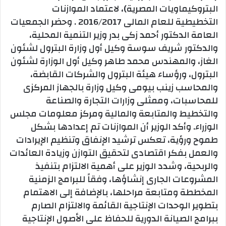
البتروكيماويات المصرية)، لاعتماد الموازنات
التخطيطية للعام المالى 2016/2017 . وحضر الجمعيات
العامة الدكتور أحمد زكى بدر وزير التنمية المحلية،
والدكتور شريف سوسة وكيل أول وزارة البترول لشئون
الغاز، والمهندس محمد طاهر وكيل أول الوزارة لشئون
البترول، ورؤساء هيئة البترول والشركات القابضة،
والمحاسب زينب بيومى وكيل وزارة بالجهاز المركزى
للمحاسبات، وممثلى وزارات التجارة والصناعة
والتخطيط والمتابعة والمالية ومركز معلومات مجلس
الوزراء. وأكد الوزير أن الموازنات تم إعدادها بشكل
طموح ورؤية، تعكس ترشيد الإنفاق وتنظيم الإيرادات
والعمل بفكر اقتصادى لتحقيق التوازن وزيادة العائدات
والربحية، وشدد الوزير على أهمية الالتزام بتنفيذ
المشروعات الجارى إنشاؤها، وفقاً للبرامج الزمنية
المخططة ومتابعة مراحلها، بالإضافة إلى الاهتمام
بتطوير الوحدات الإنتاجية القائمة والالتزام الصارم
ببرامج الصيانة الدورية للحفاظ على الأصول الإنتاجية