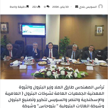
أرسل
السويس بلدي
10 يناير، 2016
0
213
دقيقة واحدة
بريدا
إلكترونيا
ترأس المهندس طارق الملا وزير البترول والثروة
المعدنية الجمعيات العامة لشركات البترول ( العامرية
والإسكندرية والنصر والسويس لتكرير وتصنيع البترول
وشركة الغازات البترولية ” بتروجاس” وشركة