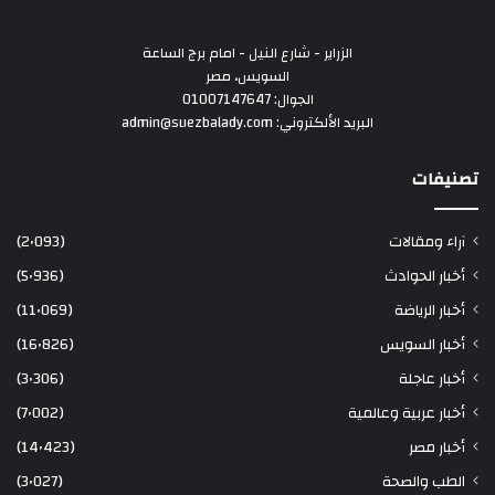
الزراير - شارع النيل - امام برج الساعة
السويس، مصر
الجوال: 01007147647
البريد الألكتروني: admin@suezbalady.com
تصنيفات
آراء ومقالات
(2٬093)
أخبار الحوادث
(5٬936)
أخبار الرياضة
(11٬069)
أخبار السويس
(16٬826)
أخبار عاجلة
(3٬306)
أخبار عربية وعالمية
(7٬002)
أخبار مصر
(14٬423)
الطب والصحة
(3٬027)