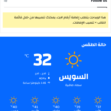
Follow Us
هذا الويدجت يتطلب إضافة أرقام لايت، يمكنك تنصيبها من خلال قائمة
القالب > تنصيب الإضافات.
حالة الطقس
32
℃
السويس
37º - 27º
40%
3.81 كيلومتر/ساعة
سماء صافية
40
41
40
39
37
℃
℃
℃
℃
℃