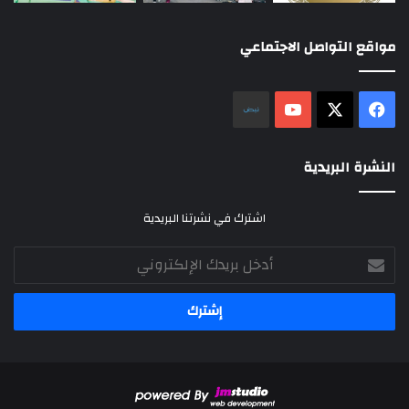
مواقع التواصل الاجتماعي
‫X
فيسبوك
‫YouTube
نلض
النشرة البريدية
اشترك في نشرتنا البريدية
أدخل
بريدك
الإلكتروني