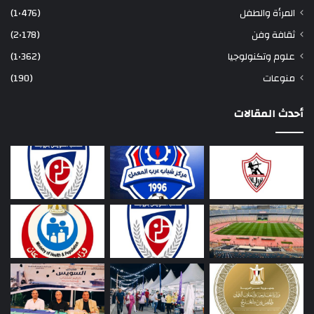
المرأة والطفل
(1٬476)
ثقافة وفن
(2٬178)
علوم وتكنولوجيا
(1٬362)
منوعات
(190)
أحدث المقالات