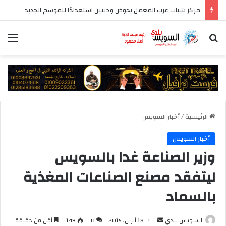
مركز شباب عرب المعمل يخوض وديتين استعدادًا للموسم الجديد
بحث عن
الق
الرئيسية
/
أخبار السويس
أخبار السويس
وزير الصناعة غدا بالسويس
ليتفقد مصنع الصناعات المغذية
بالسماد
أرسل
السويس بلدي
18 أبريل، 2015
0
149
أقل من دقيقة