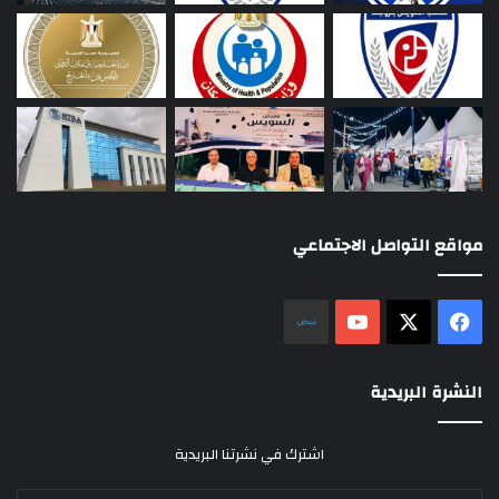
مواقع التواصل الاجتماعي
‫X
فيسبوك
‫YouTube
نلض
النشرة البريدية
اشترك في نشرتنا البريدية
أدخل