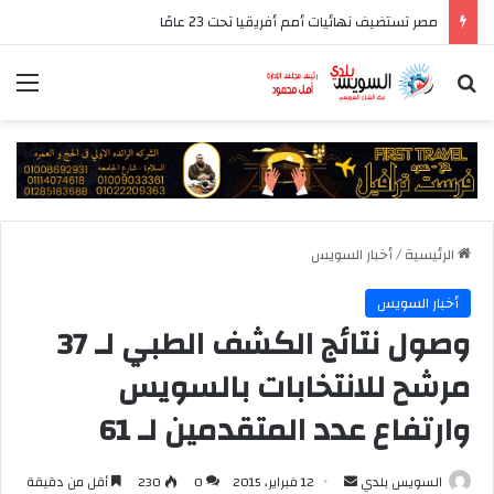
4 مواهب من قطاع الناشئين تنضم إلى منتخب السويس بتروجت استعدادًا للموسم الجديد
بحث عن
الق
الرئيسية
/
أخبار السويس
أخبار السويس
وصول نتائج الكشف الطبي لـ 37
مرشح للانتخابات بالسويس
وارتفاع عدد المتقدمين لـ 61
أرسل
السويس بلدي
12 فبراير، 2015
0
230
أقل من دقيقة