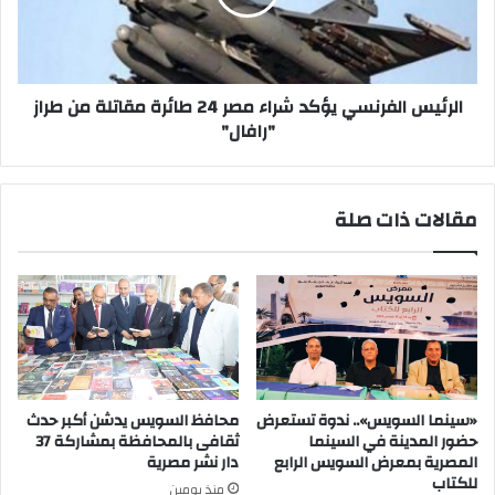
24
طائرة
مقاتلة
من
طراز
الرئيس الفرنسي يؤكد شراء مصر 24 طائرة مقاتلة من طراز
"رافال"
"رافال"
مقالات ذات صلة
«سينما السويس».. ندوة تستعرض
محافظ السويس يدشن أكبر حدث
حضور المدينة في السينما
ثقافى بالمحافظة بمشاركة 37
المصرية بمعرض السويس الرابع
دار نشر مصرية
للكتاب
منذ يومين