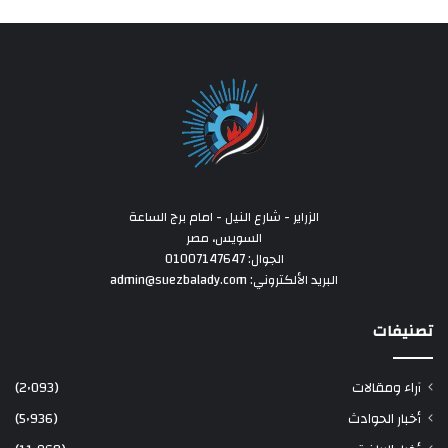
الزراير - شارع النيل - امام برج الساعة
السويس، مصر
الجوال: 01007147647
البريد الألكتروني: admin@suezbalady.com
تصنيفات
آراء ومقالات
(2٬093)
أخبار الحوادث
(5٬936)