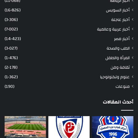
أخبار الرياضة
(11٬068)
أخبار السويس
(16٬826)
أخبار عاجلة
(3٬306)
أخبار عربية وعالمية
(7٬002)
أخبار مصر
(14٬423)
الطب والصحة
(3٬027)
المرأة والطفل
(1٬476)
ثقافة وفن
(2٬178)
علوم وتكنولوجيا
(1٬362)
منوعات
(190)
أحدث المقالات