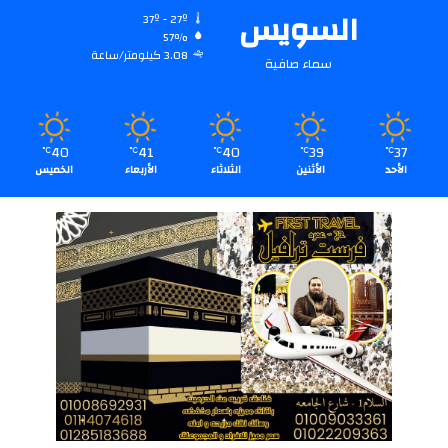
السويس
37º - 27º
57%
3.08 كيلومتر/ساعة
سماء صافية
40
41
40
39
37
℃
℃
℃
℃
℃
الأحد
الأثنين
الثلاثاء
الأربعاء
الخميس