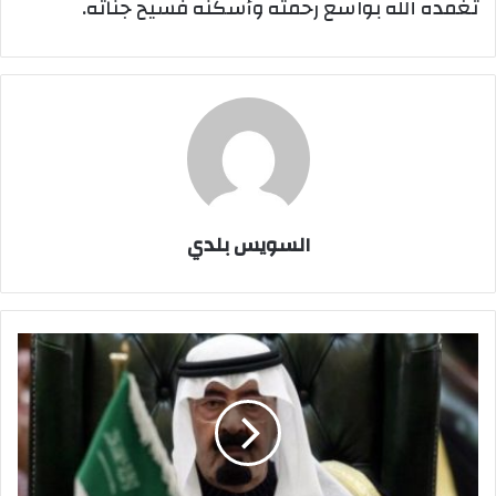
تغمده الله بواسع رحمته وأسكنه فسيح جناته.
السويس بلدي
وفاة
خادم
الحرمين
الشريفين
الملك
عبدالله
بن