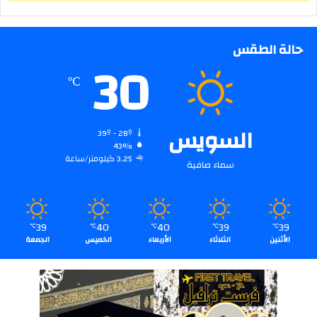
حالة الطقس
30
℃
السويس
39º - 28º
43%
3.25 كيلومتر/ساعة
سماء صافية
39
40
40
39
39
℃
℃
℃
℃
℃
الأثنين
الثلاثاء
الأربعاء
الخميس
الجمعة