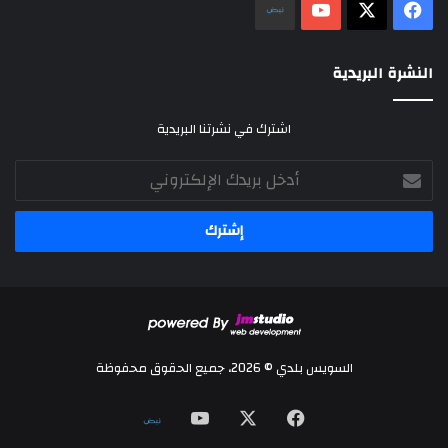
‫X
فيسبوك
‫YouTube
نلض
النشرة البريدية
اشترك في نشرتنا البريدية
أدخل
بريدك
الإلكتروني
السويس بلدي © 2026، جميع الحقوق محفوظة
‫X
فيسبوك
‫YouTube
نلض