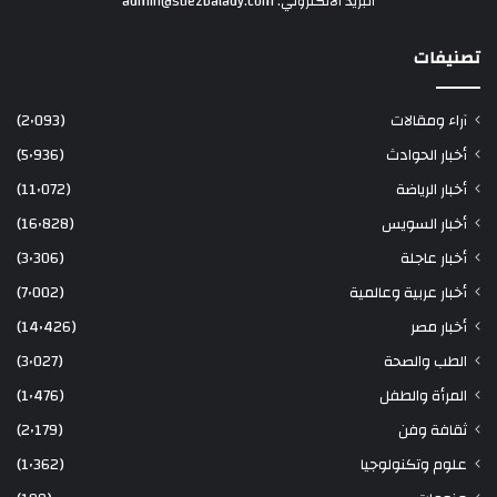
البريد الألكتروني: admin@suezbalady.com
تصنيفات
آراء ومقالات
(2٬093)
أخبار الحوادث
(5٬936)
أخبار الرياضة
(11٬072)
أخبار السويس
(16٬828)
أخبار عاجلة
(3٬306)
أخبار عربية وعالمية
(7٬002)
أخبار مصر
(14٬426)
الطب والصحة
(3٬027)
المرأة والطفل
(1٬476)
ثقافة وفن
(2٬179)
علوم وتكنولوجيا
(1٬362)