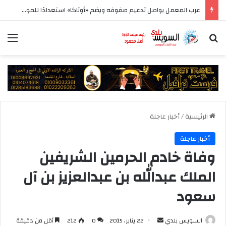
عرب المعمل يواصل تدعيم صفوفه ويضم «أوتاكا» استعدادًا للموسم الجديد
بحث عن
الق
الرئيسية
/
أخبار عاجلة
أخبار عاجلة
وفاة خادم الحرمين الشريفين
الملك عبدالله بن عبدالعزيز بن آل
سعود
أرسل
السويس بلدي
22 يناير، 2015
0
212
أقل من دقيقة