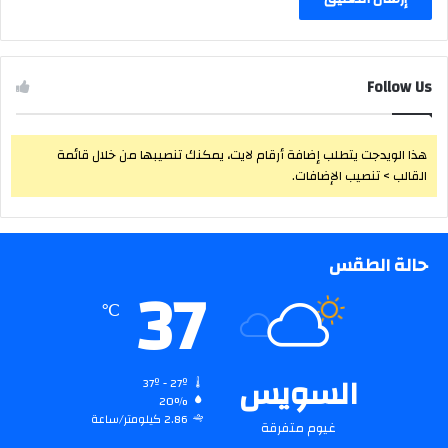
Follow Us
هذا الويدجت يتطلب إضافة أرقام لايت، يمكنك تنصيبها من خلال قائمة
القالب > تنصيب الإضافات.
حالة الطقس
37
℃
السويس
37º - 27º
20%
2.86 كيلومتر/ساعة
غيوم متفرقة