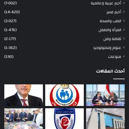
أخبار عربية وعالمية
(7٬002)
أخبار مصر
(14٬420)
الطب والصحة
(3٬027)
المرأة والطفل
(1٬476)
ثقافة وفن
(2٬177)
علوم وتكنولوجيا
(1٬362)
منوعات
(190)
أحدث المقالات