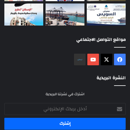
مواقع التواصل الاجتماعي
‫X
فيسبوك
‫YouTube
نلض
النشرة البريدية
اشترك في نشرتنا البريدية
أدخل
بريدك
الإلكتروني