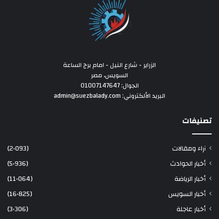
الزراير - شارع النيل - امام برج الساعة
السويس، مصر
الجوال: 01007147647
البريد الألكتروني: admin@suezbalady.com
تصنيفات
آراء ومقالات
(2٬093)
أخبار الحوادث
(5٬936)
أخبار الرياضة
(11٬064)
أخبار السويس
(16٬825)
أخبار عاجلة
(3٬306)