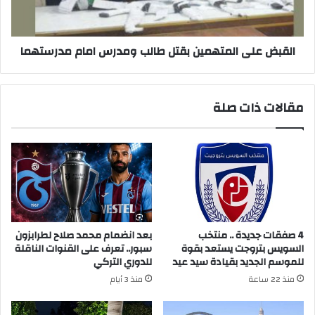
امام
مدرستهما
القبض على المتهمين بقتل طالب ومدرس امام مدرستهما
مقالات ذات صلة
4 صفقات جديدة .. منتخب
بعد انضمام محمد صلاح لطرابزون
السويس بتروجت يستعد بقوة
سبور.. تعرف على القنوات الناقلة
للموسم الجديد بقيادة سيد عيد
للدوري التركي
منذ 22 ساعة
منذ 3 أيام