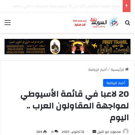
رئيس الوزراء يتابع جهود منظومة الشكاوى الحكومية خلال يوليو الماضي
بحث عن
الق
الرئيسية
/
أخبار الرياضة
أخبار الرياضة
20 لاعبا في قائمة الأسيوطي
لمواجهة المقاولون العرب ..
اليوم
أرسل
محمود ابو الليل
11 أكتوبر، 2017
0
189