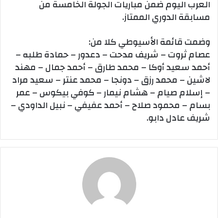
العرب اليوم ضمن مباريات الجولة الخامسة من
مسابقة الدوري الممتاز.
وضمت قائمة الأسيوطي كلا من:
عصام ثروت – شريف مدحت – دعدور – حمادة طلبه –
أحمد سعيد أوكا – محمد طارق – أحمد جمال – مهند
لاشين – محمد رزق – دونجا – محمد عنتر – سعيد مراد
– إسلام صيام – هشام نيمار – كوفي بيكوس – عمر
بسام – محمود صلاح – أحمد عفيفي – نبيل الداودي –
شريف عادل دابو.