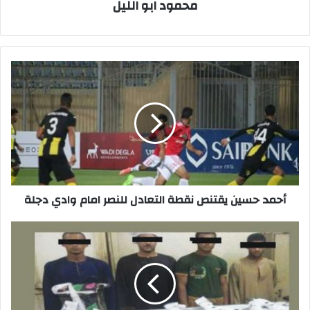
محمود ابو الليل
أحمد
حسين
يقتنص
نقطة
التعادل
للنصر
امام
وادي
دجلة
أحمد حسين يقتنص نقطة التعادل للنصر امام وادي دجلة
القبض
على
المتهمين
بقتل
طالب
ومدرس