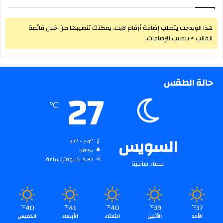
هذا الويدجت يتطلب إضافة أرقام لايت، يمكنك تنصيبها من خلال قائمة
القالب > تنصيب الإضافات.
حالة الطقس
27
℃
السويس
37º - 24º
68%
4.97 كيلومتر/ساعة
سماء صافية
40
41
40
39
37
℃
℃
℃
℃
℃
الأحد
الأثنين
الثلاثاء
الأربعاء
الخميس