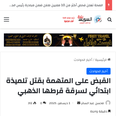
الصحة تعلن فحص أكثر من 10 ملايين طفل ضمن مبادرة رئيس الجمهورية للكشف المبكر وعلاج فقدان السمع لدى حديثي الولادة
بحث عن
الق
الرئيسية
/
أخبار الحوادث
أخبار الحوادث
القبض على المتهمة بقتل تلميذة
ابتدائي لسرقة قرطها الذهبي
أرسل
محسن عبد الساتر
1 ديسمبر، 2025
0
351
بريدا
دقيقة واحدة
إلكترونيا