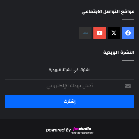
مواقع التواصل الاجتماعي
‫X
فيسبوك
‫YouTube
نلض
النشرة البريدية
اشترك في نشرتنا البريدية
أدخل
بريدك
الإلكتروني