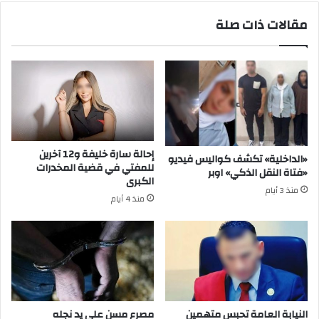
مقالات ذات صلة
إحالة سارة خليفة و12 آخرين
«الداخلية» تكشف كواليس فيديو
للمفتي في قضية المخدرات
«فتاة النقل الذكي» اوبر
الكبرى
منذ 3 أيام
منذ 4 أيام
النيابة العامة تحبس متهمين
مصرع مسن على يد نجله