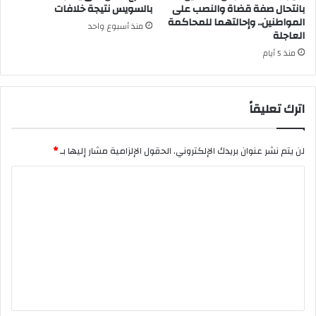
بانتحال صفة قضاة والنصب على
بالسويس نتيجة خلافات
المواطنين.. وإحالتهما للمحاكمة
منذ أسبوع واحد
العاجلة
منذ 5 أيام
اترك تعليقاً
لن يتم نشر عنوان بريدك الإلكتروني.
الحقول الإلزامية مشار إليها بـ
*
ا
ل
ت
ع
ل
ي
ق