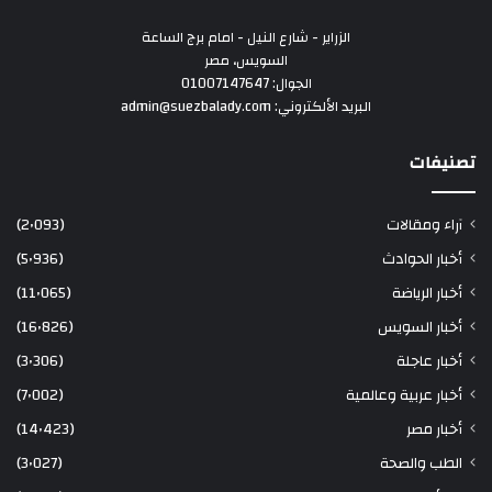
الزراير - شارع النيل - امام برج الساعة
السويس، مصر
الجوال: 01007147647
البريد الألكتروني: admin@suezbalady.com
تصنيفات
آراء ومقالات
(2٬093)
أخبار الحوادث
(5٬936)
أخبار الرياضة
(11٬065)
أخبار السويس
(16٬826)
أخبار عاجلة
(3٬306)
أخبار عربية وعالمية
(7٬002)
أخبار مصر
(14٬423)
الطب والصحة
(3٬027)