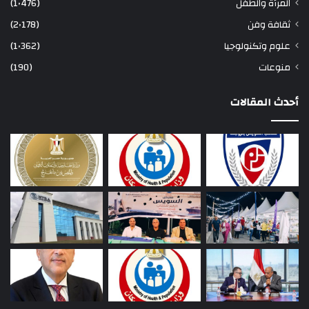
المرأة والطفل
(1٬476)
ثقافة وفن
(2٬178)
علوم وتكنولوجيا
(1٬362)
منوعات
(190)
أحدث المقالات