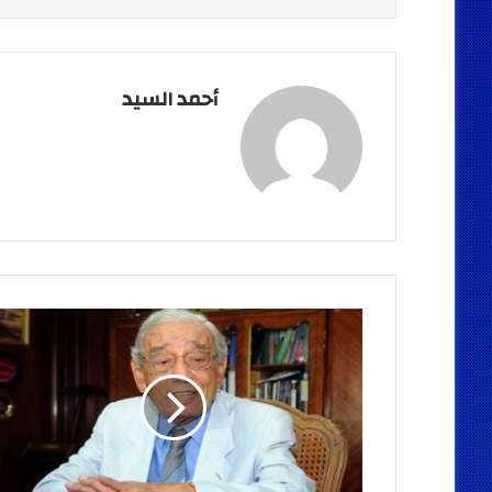
أحمد السيد
وفاة
بطرس
غالى
عن
عمر
يناهز
94
عاما