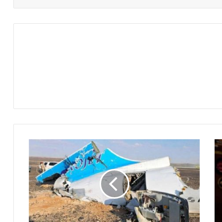
روسيا
تنفي
اى
صلة
لتركية
فى
اسقاط
الطائرة