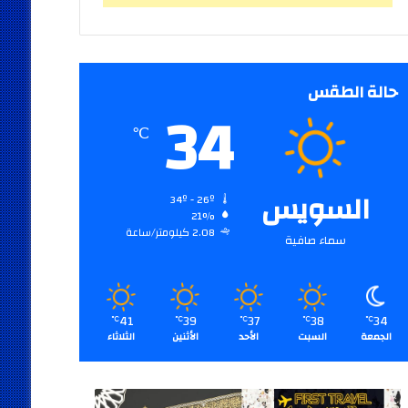
حالة الطقس
34
℃
السويس
34º - 26º
21%
2.08 كيلومتر/ساعة
سماء صافية
41
39
37
38
34
℃
℃
℃
℃
℃
الجمعة
السبت
الأحد
الأثنين
الثلاثاء