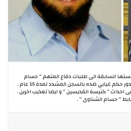
تها السابقة الى طلبات دفاع المتهم ” حسام
الشناوي ” ضابط أمن الدولة و الذي سبق صدور حكم غيابي ضده بالسجن المشدد لمدة 15 عام .
فى احداث ” كنيسة القديسين ” و ايضا تعذيب اخرين .
ابط ” حسام الشناوى ” .