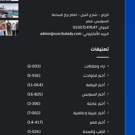
الزراير - شارع النيل - امام برج الساعة
السويس، مصر
الجوال: 01007147647
البريد الألكتروني: admin@suezbalady.com
تصنيفات
آراء ومقالات
(2٬093)
أخبار الحوادث
(5٬936)
أخبار الرياضة
(11٬064)
أخبار السويس
(16٬825)
أخبار عاجلة
(3٬306)
أخبار عربية وعالمية
(7٬002)
أخبار مصر
(14٬417)
الطب والصحة
(3٬026)