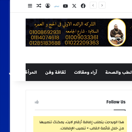
‫X
فيسبوك
‫YouTube
نلض
تسجيل الدخول
مقال عشوائي
إضافة عمود ج
لطب والصحة
آراء ومقالات
ثقافة وفن
المرأة والطفل
Follow Us
هذا الويدجت يتطلب إضافة أرقام لايت، يمكنك تنصيبها
من خلال قائمة القالب > تنصيب الإضافات.