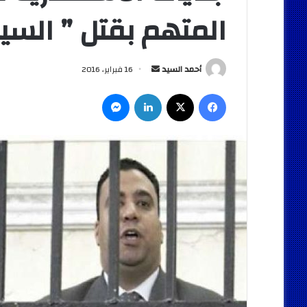
المتهم بقتل ” السيد
أرسل
أحمد السيد
16 فبراير، 2016
بريدا
فيسبوك
‫X
لينكدإن
ماسنجر
إلكترونيا