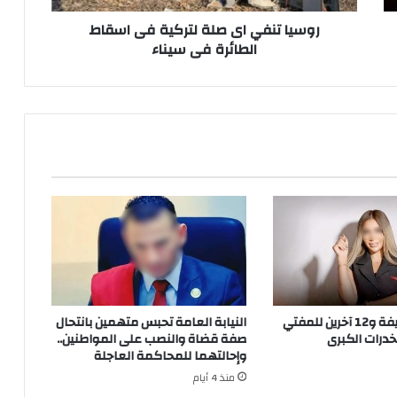
فى
سيناء
روسيا تنفي اى صلة لتركية فى اسقاط
الطائرة فى سيناء
إحالة سارة خليفة و12 آخرين للمفتي
النيابة العامة تحبس متهمين بانتحال
درات الكبرى
صفة قضاة والنصب على المواطنين..
وإحالتهما للمحاكمة العاجلة
منذ 4 أيام