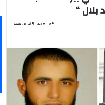
 بلال “
0
223
أقل من دقيقة