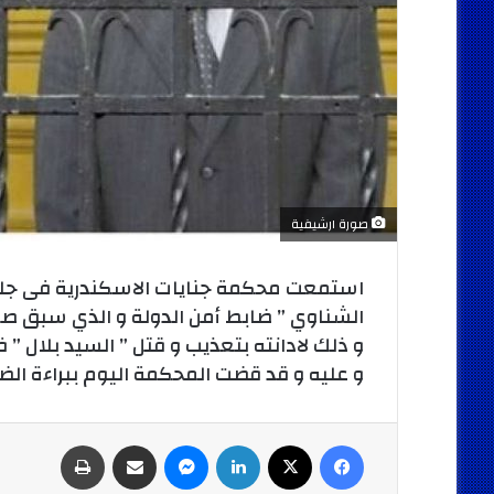
صورة ارشيفية
استمعت محكمة جنايات الاسكندرية فى جلس
و ذلك لادانته بتعذيب و قتل ” السيد بلال ” 
و عليه و قد قضت المحكمة اليوم ببراءة الض
فيسبوك
‫X
لينكدإن
ماسنجر
مشاركة عبر البريد
طباعة