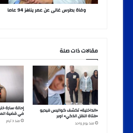
وفاة بطرس غالى عن عمر يناهز 94 عاما
مقالات ذات صلة
«الداخلية» تكشف كواليس فيديو
في قضية المخ
«فتاة النقل الذكي» اوبر
منذ 3 أيام
منذ يوم واحد