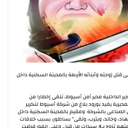
ى قتل زوجته وأبنائه الأربعة بالمدينة السكنية داخل
ر الداخلية مدير أمن أسيوط، تلقى إخطارا من
المديرية يفيد بورود بلاغ من شركة أسيوط لتكرير
44 سنة سائق بالأمن الصناعى بالشركة ومقيم بالمدينة السكنية داخل
“نهاد، وخالد، ويثرب، وتقى” بساطور، بسبب خلافات
أسرية، وفر هاربًا، وأشارت التحريات إلى أن المتهم تزوج بـ4 سيدات من قبل. وعلى الفور فرضت