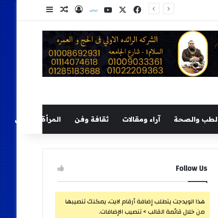
‫X
فيسبوك
‫YouTube
نلض
تسجيل الدخول
مقال عشوائي
إضافة عمود ج
لطب والصحة
آراء ومقالات
ثقافة وفن
المرأة والطفل
Follow Us
هذا الويدجت يتطلب إضافة أرقام لايت، يمكنك تنصيبها
من خلال قائمة القالب > تنصيب الإضافات.