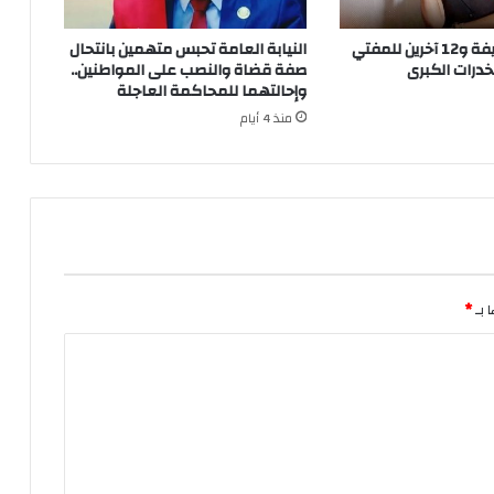
إحالة سارة خليفة و12 آخرين للمفتي
النيابة العامة تحبس متهمين بانتحال
درات الكبرى
صفة قضاة والنصب على المواطنين..
وإحالتهما للمحاكمة العاجلة
منذ 4 أيام
 بـ
*