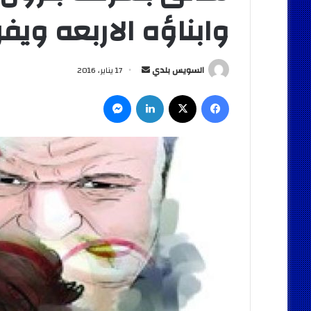
وابناؤه الاربعه ويفر ه
أرسل
السويس بلدي
17 يناير، 2016
بريدا
فيسبوك
‫X
لينكدإن
ماسنجر
إلكترونيا