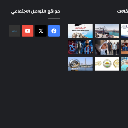
الات
مواقع التواصل الاجتماعي
‫X
فيسبوك
‫YouTube
نلض