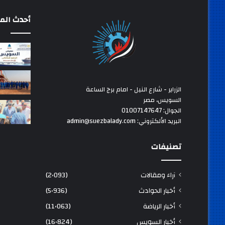
أحدث المق
الزراير - شارع النيل - امام برج الساعة
السويس، مصر
الجوال: 01007147647
البريد الألكتروني: admin@suezbalady.com
تصنيفات
آراء ومقالات
(2٬093)
أخبار الحوادث
(5٬936)
أخبار الرياضة
(11٬063)
أخبار السويس
(16٬824)