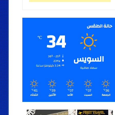
حالة الطقس
34
℃
السويس
36º - 25º
23%
3.34 كيلومتر/ساعة
سماء صافية
41
39
37
37
36
℃
℃
℃
℃
℃
الجمعة
السبت
الأحد
الأثنين
الثلاثاء