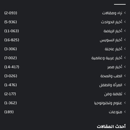
آراء ومقالات
(2٬093)
أخبار الحوادث
(5٬936)
أخبار الرياضة
(11٬063)
أخبار السويس
(16٬825)
أخبار عاجلة
(3٬306)
أخبار عربية وعالمية
(7٬002)
أخبار مصر
(14٬417)
الطب والصحة
(3٬026)
المرأة والطفل
(1٬476)
ثقافة وفن
(2٬177)
علوم وتكنولوجيا
(1٬362)
منوعات
(189)
أحدث المقالات