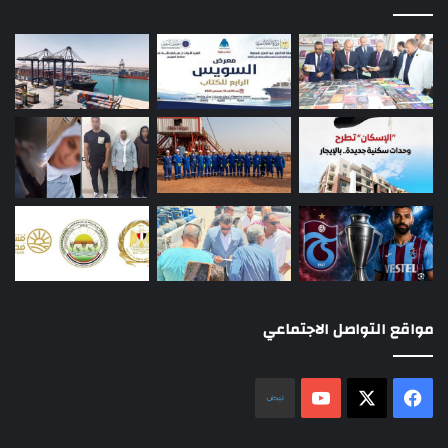
مواقع التواصل الاجتماعي
‫X
فيسبوك
‫YouTube
نلض