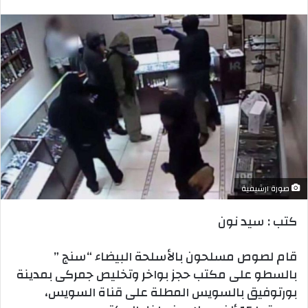
بريدا
إلكترونيا
صورة ارشيفية
كتب : سيد نون
قام لصوص مسلحون بالأسلحة البيضاء “سنج ”
بالسطو على مكتب حجز بواخر وتخليص جمركى بمدينة
بورتوفيق بالسويس المطلة على قناة السويس،