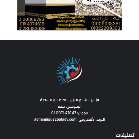
الزراير - شارع النيل - امام برج الساعة
السويس، مصر
الجوال: 01007147647
البريد الألكتروني: admin@suezbalady.com
تصنيفات