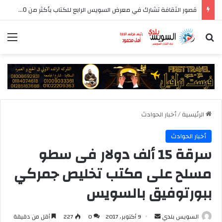
قصور الثقافة تشارك في معرض السويس الرابع للكتاب بأكثر من 250 عنوانا وببرنامج فني عبر المسرح المتنقل
بحث عن
الق
الرئيسية
/
أخبار الحوادث
أخبار الحوادث
سرقة 15 ألف دولار فى سطو
مسلح على مكتب تخليص جمركي
ببورتوفيق بالسويس
أرسل
السويس بلدي
9 أكتوبر، 2017
0
227
أقل من دقيقة