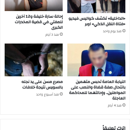
إحالة سارة خليفة و12 آخرين
«الداخلية» تكشف كواليس فيديو
للمفتي في قضية المخدرات
«فتاة النقل الذكي» اوبر
الكبرى
منذ يوم واحد
منذ 3 أيام
النيابة العامة تحبس متهمين
مصرع مسن على يد نجله
بانتحال صفة قضاة والنصب على
بالسويس نتيجة خلافات
المواطنين.. وإحالتهما للمحاكمة
منذ أسبوع واحد
العاجلة
منذ 4 أيام
اترك تعليقاً