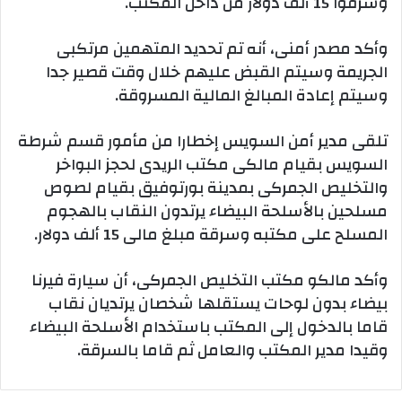
وسرقوا 15 ألف دولار من داخل المكتب.
وأكد مصدر أمنى، أنه تم تحديد المتهمين مرتكبى
الجريمة وسيتم القبض عليهم خلال وقت قصير جدا
وسيتم إعادة المبالغ المالية المسروقة.
تلقى مدير أمن السويس إخطارا من مأمور قسم شرطة
السويس بقيام مالكى مكتب الريدى لحجز البواخر
والتخليص الجمركى بمدينة بورتوفيق بقيام لصوص
مسلحين بالأسلحة البيضاء يرتدون النقاب بالهجوم
المسلح على مكتبه وسرقة مبلغ مالى 15 ألف دولار.
وأكد مالكو مكتب التخليص الجمركى، أن سيارة فيرنا
بيضاء بدون لوحات يستقلها شخصان يرتديان نقاب
قاما بالدخول إلى المكتب باستخدام الأسلحة البيضاء
وقيدا مدير المكتب والعامل ثم قاما بالسرقة.