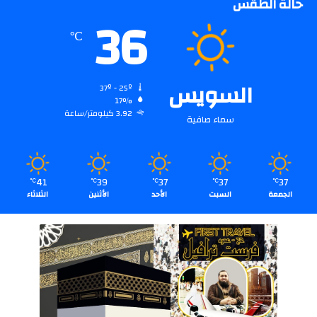
حالة الطقس
36
℃
السويس
37º - 25º
17%
3.92 كيلومتر/ساعة
سماء صافية
41
39
37
37
37
℃
℃
℃
℃
℃
الجمعة
السبت
الأحد
الأثنين
الثلاثاء